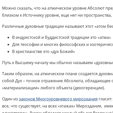
Можно сказать, что на атмическом уровне Абсолют пред
близком к Источнику уровне, еще нет ни пространства,
Различные духовные традиции называют этот «атом бе
В индуистской и буддистской традиции это «атма»
Для теософии и многих философских и эзотеричес
В христианстве это «дух Божий»
Путь к Высшему началу мы обычно называем «духовный
Таким образом, на атмическом плане создается духовн
собой Дух – точное отражение Абсолюта, обладающее с
«материализации» любого объекта (декогеренции).
Один из
законов Многоуровневого мироздания
гласит:
все, что существует, на всех «этажах» Мироздания, им