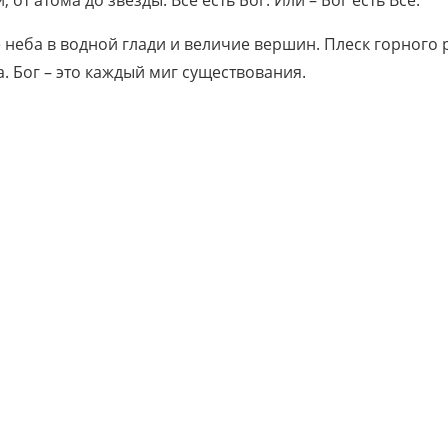
т атома до звезды. Все есть Бог. Или – Бог есть Все.
е неба в водной глади и величие вершин. Плеск горного 
 Бог – это каждый миг существования.