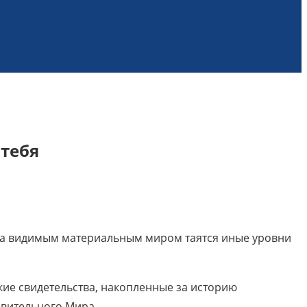
 тебя
 за видимым материальным миром таятся иные уровни
кие свидетельства, накопленные за историю
ивительного Мира.