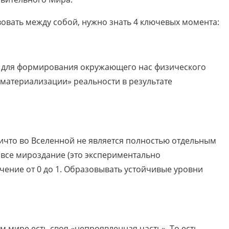
вовать между собой, нужно знать 4 ключевых момента:
а для формирования окружающего нас физического
«материализации» реальности в результате
 ничто во Вселенной не является полностью отдельным
т все мироздание (это экспериментально
чение от 0 до 1. Образовывать устойчивые уровни
 мире есть своя «непроявленная часть». То есть,