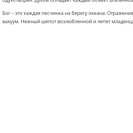
одухотворен. Духом обладает каждый объект Вселенной, о
Бог – это каждая песчинка на берегу океана. Отражени
вакуум. Нежный шепот возлюбленной и лепет младенца.