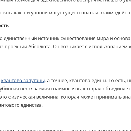
нять, как эти уровни могут существовать и взаимодейст
ость
то единственный источник существования мира и основ
з проекций Абсолюта. Он возникает с использованием 
,
квантово запутаны,
а точнее, квантово едины. То есть,
 глубинная неосязаемая взаимосвязь, которая объединяе
 это физическая величина, которая может принимать зна
нтового единства.
нем квантового единства — значит, что у всего в нашем