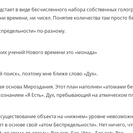
стает в виде бесчисленного набора собственных гологра
 ни времени, ни чисел. Понятие количества там просто 
спредельности» по-разному.
ких учений Нового времени это «монада»
 поиск», поэтому мне ближе слово «Дух».
ая основа Мироздания. Этот план наполнен «атомами бе
ознанием «Я Есть». Дух, пребывающий на атмическом пл
 существование объекта на «нижнем» уровне невозможн
еет в основе свой «атом Беспредельности». Нет ничего, 