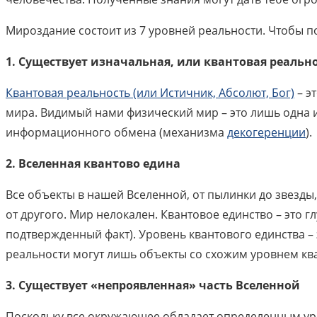
Мироздание состоит из 7 уровней реальности. Чтобы по
1. Существует изначальная, или квантовая реальн
Квантовая реальность (или Истичник, Абсолют, Бог)
– э
мира. Видимый нами физический мир – это лишь одна и
информационного обмена (механизма
декогеренции
).
2. Вселенная квантово едина
Все объекты в нашей Вселенной, от пылинки до звезды
от другого. Мир нелокален. Квантовое единство – это
подтвержденный факт). Уровень квантового единства –
реальности могут лишь объекты со схожим уровнем ква
3. Существует «непроявленная» часть Вселенной
Поскольку все окружающее обладает определенным уров